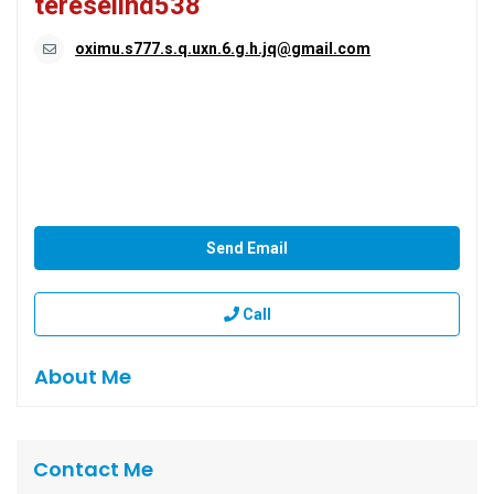
tereselind538
oximu.s777.s.q.uxn.6.g.h.jq@gmail.com
Send Email
Call
About Me
Contact Me