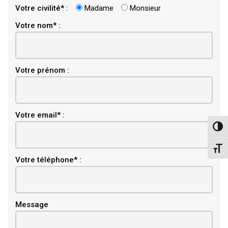
Votre civilité* :
Madame
Monsieur
Votre nom* :
Votre prénom :
Email
Votre email* :
Pass
Chang
Votre téléphone* :
Message