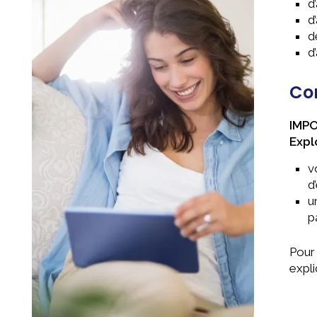
d
d
d
d
Com
IMP
Expl
v
d
u
p
Pour 
expl