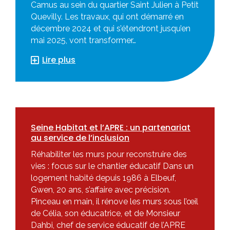
Camus au sein du quartier Saint Julien à Petit
Quevilly. Les travaux, qui ont démarré en
décembre 2024 et qui s’étendront jusqu’en
mai 2025, vont transformer…
Lire plus
Seine Habitat et l’APRE : un partenariat
au service de l’inclusion
Réhabiliter les murs pour reconstruire des
vies : focus sur le chantier éducatif Dans un
logement habité depuis 1986 à Elbeuf,
Gwen, 20 ans, s’affaire avec précision.
Pinceau en main, il rénove les murs sous l’œil
de Célia, son éducatrice, et de Monsieur
Dahbi, chef de service éducatif de l’APRE