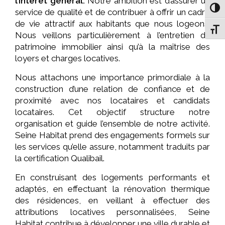
l’intérêt général.
Notre ambition est d’assurer un
Pass
service de qualité et de contribuer à offrir un cadre
de vie attractif aux habitants que nous logeons.
Chang
Nous veillons particulièrement à l’entretien du
patrimoine immobilier ainsi qu’à la maîtrise des
loyers et charges locatives.
Nous attachons une importance primordiale à la
construction d’une relation de confiance et de
proximité avec nos locataires et candidats
locataires. Cet objectif structure notre
organisation et guide l’ensemble de notre activité.
Seine Habitat prend des engagements formels sur
les services qu’elle assure, notamment traduits par
la certification Qualibail.
En construisant des logements performants et
adaptés, en effectuant la rénovation thermique
des résidences, en veillant à effectuer des
attributions locatives personnalisées, Seine
Habitat contribue à développer une ville durable et