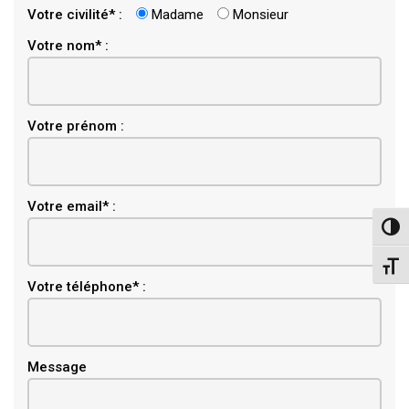
Votre civilité* :
Madame
Monsieur
Votre nom* :
Votre prénom :
Email
Votre email* :
Pass
Chang
Votre téléphone* :
Message