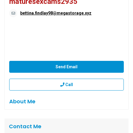
maturesexcams2935
bettina.findlay98@megastorage.xyz
Send Email
Call
About Me
Contact Me