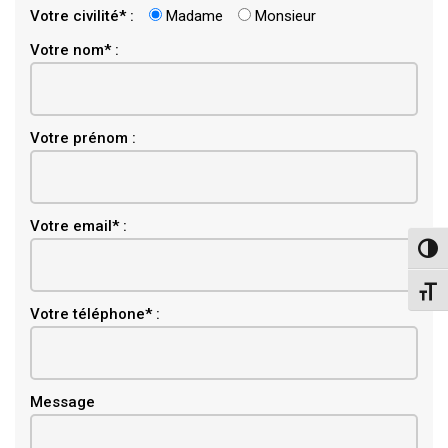
Votre civilité* :
Madame
Monsieur
Votre nom* :
Votre prénom :
Email
Votre email* :
Pass
Chang
Votre téléphone* :
Message