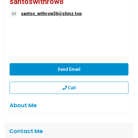
santoswithrow8
santos_withrow36@slimz.top
Send Email
Call
About Me
Contact Me