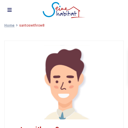
Home
santoswithrow8