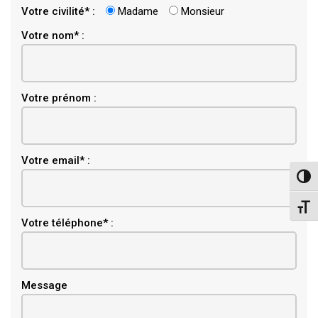
Votre civilité* :
Madame
Monsieur
Votre nom* :
Votre prénom :
Email
Votre email* :
Pass
Chang
Votre téléphone* :
Message