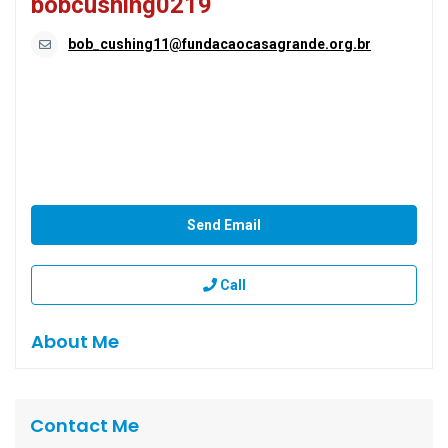
bobcushing0219
bob_cushing11@fundacaocasagrande.org.br
Send Email
Call
About Me
Contact Me