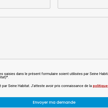
ées saisies dans le présent formulaire soient utilisées par Seine Ha
tat)*.
é par Seine Habitat. J'atteste avoir pris connaissance de la
politique