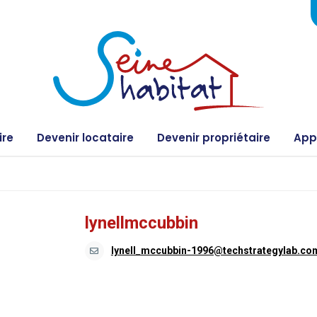
ire
Devenir locataire
Devenir propriétaire
Appe
lynellmccubbin
lynell_mccubbin-1996@techstrategylab.co