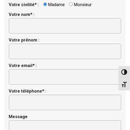
Votre civilité* :
Madame
Monsieur
Votre nom* :
Votre prénom :
Email
Votre email* :
Pass
Chang
Votre téléphone* :
Message