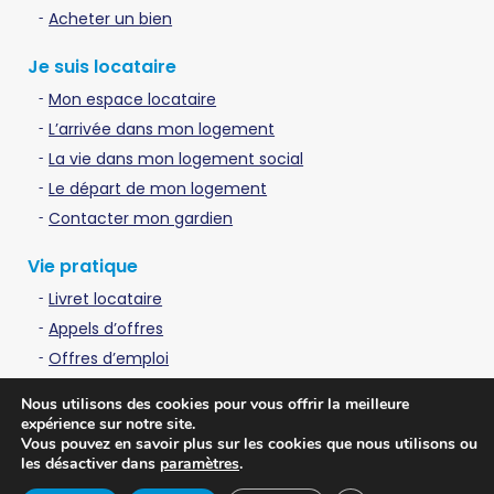
Acheter un bien
Je suis locataire
Mon espace locataire
L’arrivée dans mon logement
La vie dans mon logement social
Le départ de mon logement
Contacter mon gardien
Vie pratique
Livret locataire
Appels d’offres
Offres d’emploi
Contactez-nous
Nous utilisons des cookies pour vous offrir la meilleure
expérience sur notre site.
Vous pouvez en savoir plus sur les cookies que nous utilisons ou
© 2022 - Rouen Métropole Habitat - Site internet réalisé par
les désactiver dans
paramètres
.
l’agence Web et Solutions