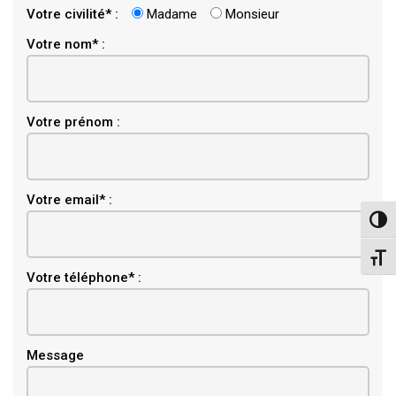
Votre civilité* :
Madame
Monsieur
Votre nom* :
Votre prénom :
Email
Votre email* :
Pass
Chang
Votre téléphone* :
Message