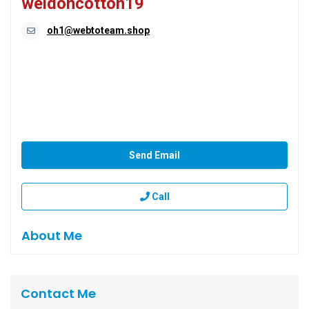
weldoncotton19
oh1@webtoteam.shop
Send Email
Call
About Me
Contact Me