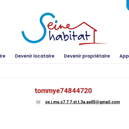
ire
Devenir locataire
Devenir propriétaire
Appe
tommye74844720
ox.i.mu.s7.7.7.st.t.3a.aell5@gmail.com