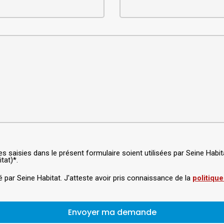
ées saisies dans le présent formulaire soient utilisées par Seine Ha
tat)*.
é par Seine Habitat. J'atteste avoir pris connaissance de la
politique