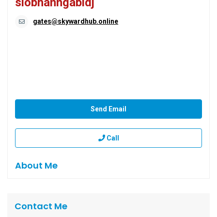
siobhanngabidj
gates@skywardhub.online
Send Email
Call
About Me
Contact Me