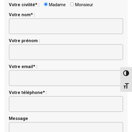
Votre civilité* :
Madame
Monsieur
Votre nom* :
Votre prénom :
Email
Votre email* :
Pass
Chang
Votre téléphone* :
Message