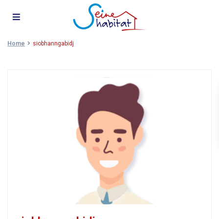
Home
siobhanngabidj