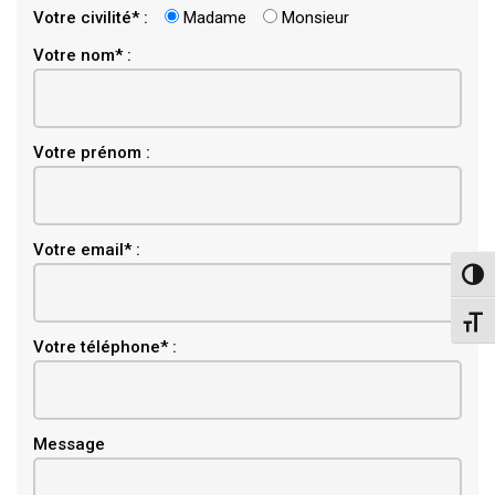
Votre civilité* :
Madame
Monsieur
Votre nom* :
Votre prénom :
Email
Votre email* :
Pass
Chang
Votre téléphone* :
Message