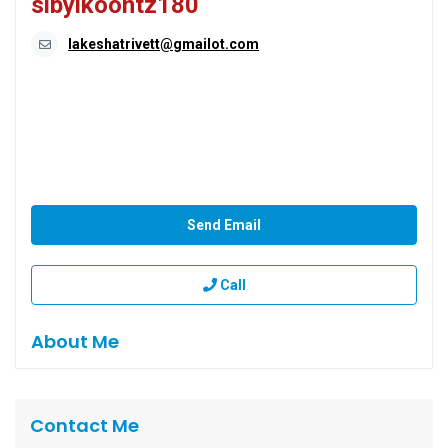
sibylkoontz180
lakeshatrivett@gmailot.com
Send Email
Call
About Me
Contact Me