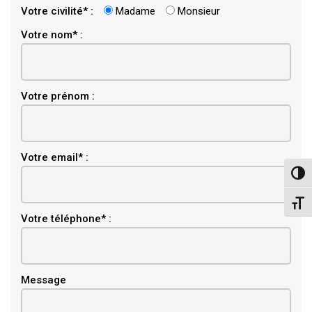
Votre civilité* :
Madame
Monsieur
Votre nom* :
Votre prénom :
Email
Votre email* :
Pass
Chang
Votre téléphone* :
Message