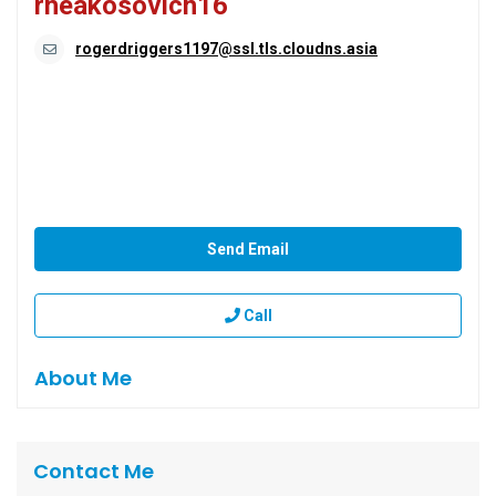
rheakosovich16
rogerdriggers1197@ssl.tls.cloudns.asia
Send Email
Call
About Me
Contact Me