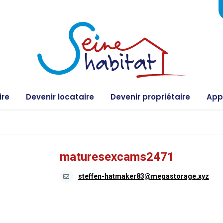
ire
Devenir locataire
Devenir propriétaire
Appe
maturesexcams2471
steffen-hatmaker83@megastorage.xyz