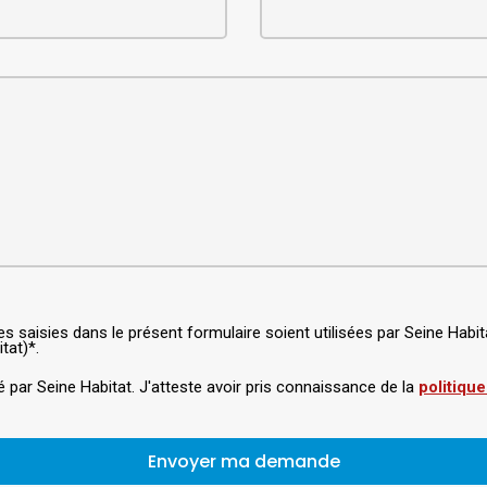
ées saisies dans le présent formulaire soient utilisées par Seine Ha
tat)*.
é par Seine Habitat. J'atteste avoir pris connaissance de la
politique