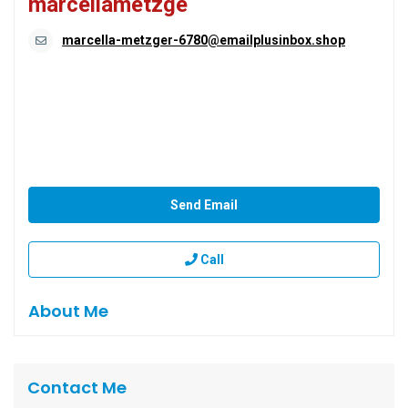
marcellametzge
marcella-metzger-6780@emailplusinbox.shop
Send Email
Call
About Me
Contact Me