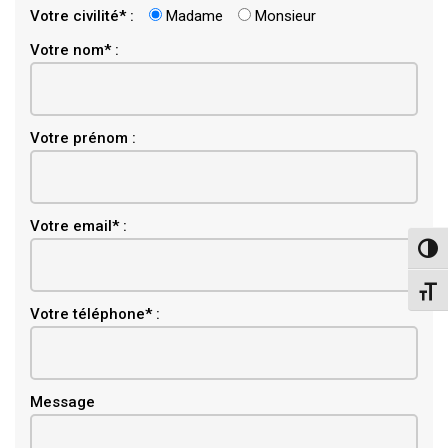
Votre civilité* :
Madame
Monsieur
Votre nom* :
Votre prénom :
Email
Votre email* :
Pass
Chang
Votre téléphone* :
Message