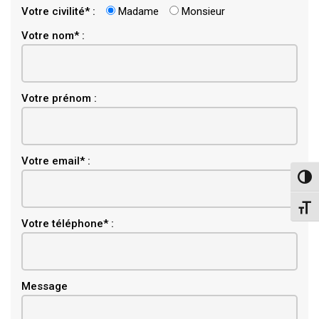
Votre civilité* :
Madame
Monsieur
Votre nom* :
Votre prénom :
Email
Votre email* :
Pass
Chang
Votre téléphone* :
Message