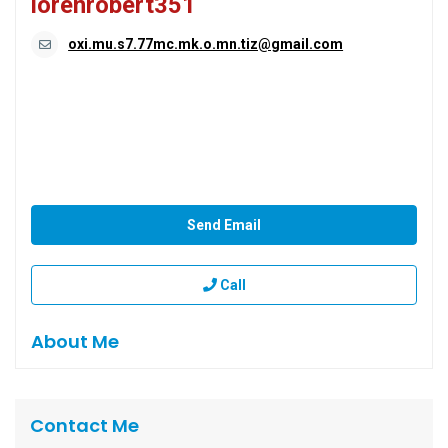
lorenrobert351
oxi.mu.s7.77mc.mk.o.mn.tiz@gmail.com
Send Email
Call
About Me
Contact Me