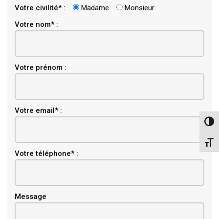
Votre civilité* :
Madame
Monsieur
Votre nom* :
Votre prénom :
Email
Votre email* :
Pass
Chang
Votre téléphone* :
Message