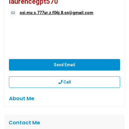
laurencegpt570
oxi.mu.s.777ur.z.f06j.8.sn@gmail.com
Send Email
Call
About Me
Contact Me