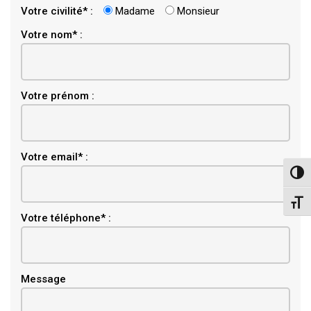
Votre civilité* :
Madame
Monsieur
Votre nom* :
Votre prénom :
Email
Votre email* :
Pass
Chang
Votre téléphone* :
Message