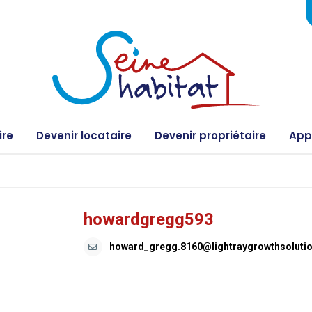
ire
Devenir locataire
Devenir propriétaire
Appe
howardgregg593
howard_gregg.8160@lightraygrowthsoluti