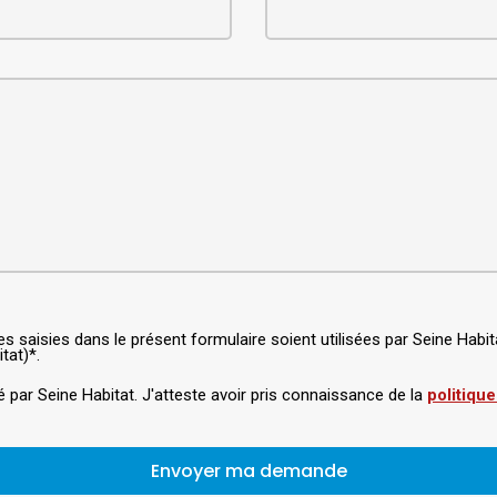
ées saisies dans le présent formulaire soient utilisées par Seine Ha
tat)*.
é par Seine Habitat. J'atteste avoir pris connaissance de la
politique