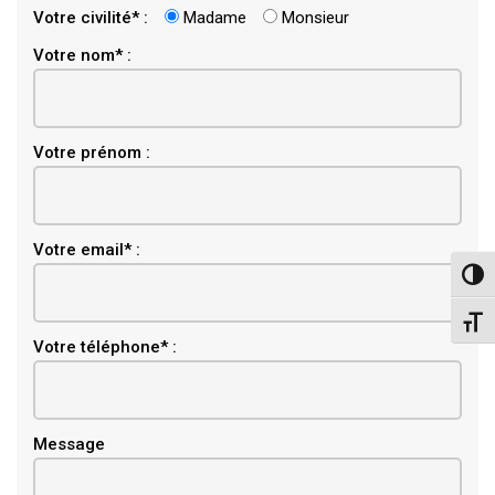
Votre civilité* :
Madame
Monsieur
Votre nom* :
Votre prénom :
Email
Votre email* :
Pass
Chang
Votre téléphone* :
Message