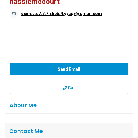
hassiemccourt
oxim.u.s7.7.7.xhb5.4.yysqy@gmail.com
Send Email
Call
About Me
Contact Me