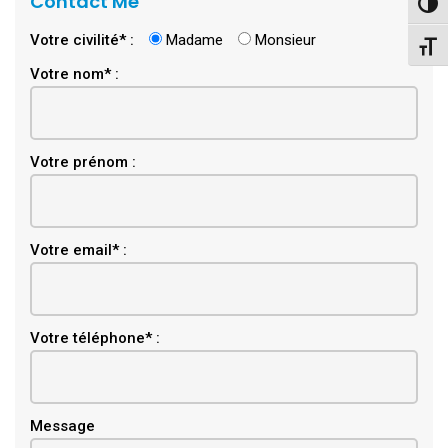
Contact Me
Pass
Votre civilité* :
Madame
Monsieur
Chang
Votre nom* :
Votre prénom :
Email
Votre email* :
Votre téléphone* :
Message