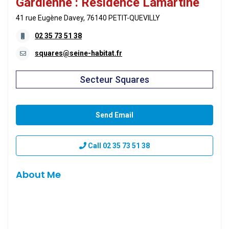
Gardienne : Résidence Lamartine
41 rue Eugène Davey, 76140 PETIT-QUEVILLY
02 35 73 51 38
squares@seine-habitat.fr
Secteur Squares
Send Email
Call
02 35 73 51 38
About Me