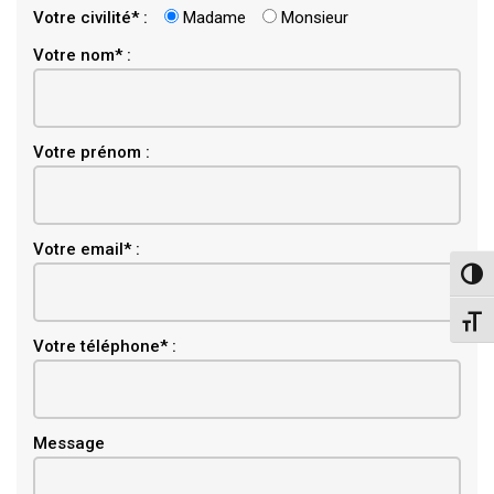
Votre civilité* :
Madame
Monsieur
Votre nom* :
Votre prénom :
Email
Votre email* :
Pass
Chang
Votre téléphone* :
Message