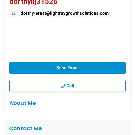
dorthyilj31526
dorthy-ernst@lightraygrowthsolutions.com
Send Email
Call
About Me
Contact Me