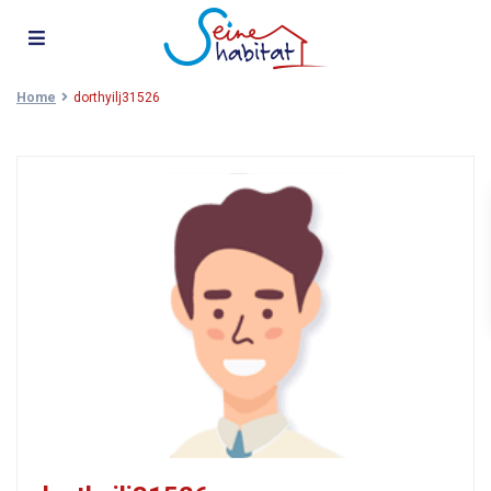
Home
dorthyilj31526