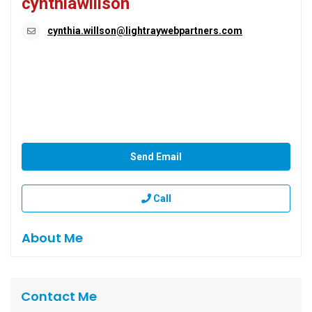
cynthiawillson
cynthia.willson@lightraywebpartners.com
Send Email
Call
About Me
Contact Me