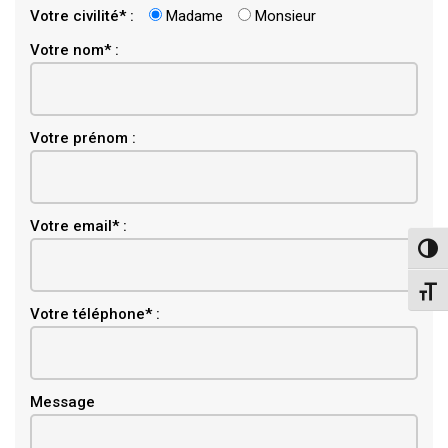
Votre civilité* :
Madame
Monsieur
Votre nom* :
Votre prénom :
Email
Votre email* :
Pass
Chang
Votre téléphone* :
Message