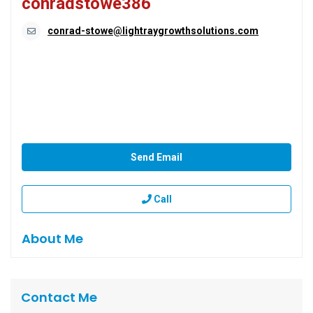
conradstowe386
conrad-stowe@lightraygrowthsolutions.com
Send Email
Call
About Me
Contact Me