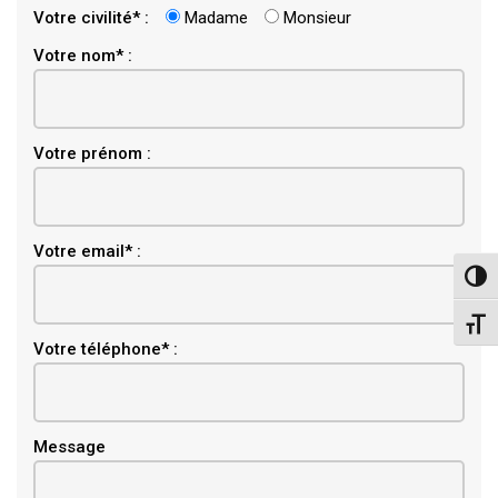
Votre civilité* :
Madame
Monsieur
Votre nom* :
Votre prénom :
Email
Votre email* :
Pass
Chang
Votre téléphone* :
Message