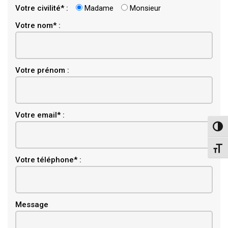
Votre civilité* :
Madame
Monsieur
Votre nom* :
Votre prénom :
Email
Votre email* :
Pass
Chang
Votre téléphone* :
Message