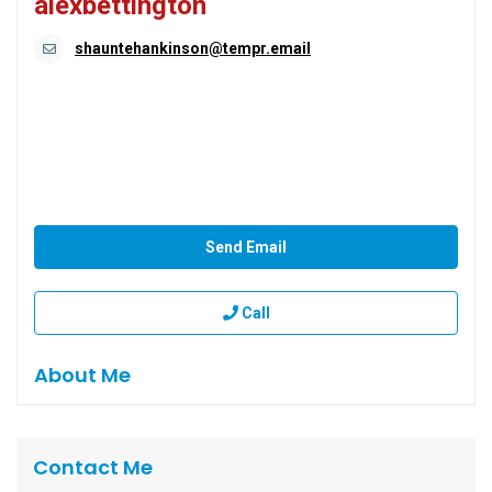
alexbettington
shauntehankinson@tempr.email
Send Email
Call
About Me
Contact Me