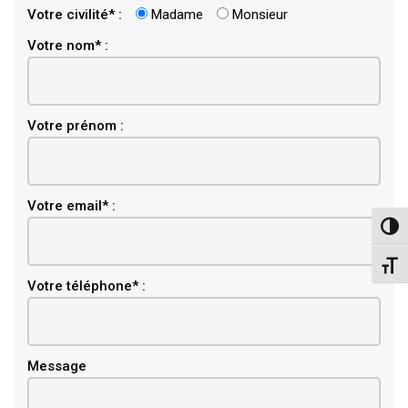
Votre civilité* :
Madame
Monsieur
Votre nom* :
Votre prénom :
Email
Votre email* :
Pass
Chang
Votre téléphone* :
Message