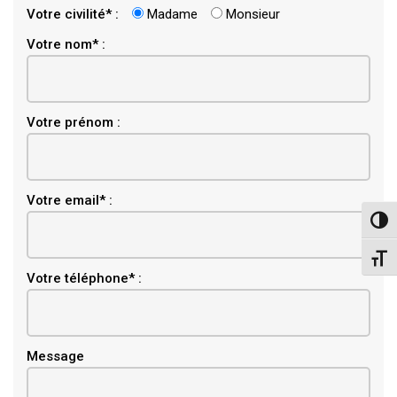
Votre civilité* :
Madame
Monsieur
Votre nom* :
Votre prénom :
Email
Votre email* :
Pass
Chang
Votre téléphone* :
Message