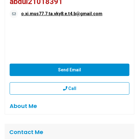
abdul21018391
o.xi.mus77.7.ta.vky8.e.t4.b@gmail.com
Send Email
Call
About Me
Contact Me