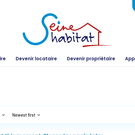
ire
Devenir locataire
Devenir propriétaire
Appe
s
Newest first