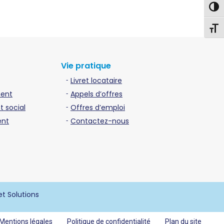
Pass
Chang
Vie pratique
Livret locataire
ment
Appels d’offres
 social
Offres d’emploi
ent
Contactez-nous
et Solutions
Mentions légales
Politique de confidentialité
Plan du site