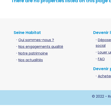
There are no properties listed on this page 
Seine Habitat
Devenir 
Qui sommes-nous ?
Dépose
social
Nos engagements qualité
Louer u
Notre patrimoine
FAQ
Nos actualités
Devenir 
Acheter
© 2022 - Ro